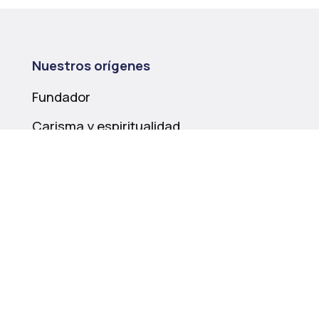
Nuestros orígenes
Fundador
Carisma y espiritualidad
Historia
Nuestra misión
Educación
Compromiso social
Itinerancia pastoral
Entornos seguros