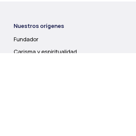
Nuestros orígenes
Fundador
Carisma y espiritualidad
Historia
Nuestra misión
Educación
Compromiso social
Itinerancia pastoral
Entornos seguros