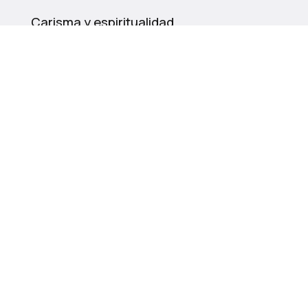
Carisma y espiritualidad
Historia
Nuestra misión
Educación
Compromiso social
Itinerancia pastoral
Entornos seguros
Noticias
Contacto